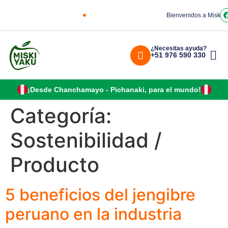
Bienvenidos a Miskiy
¿Necesitas ayuda?
+51 976 590 330
¡Desde Chanchamayo - Pichanaki, para el mundo!
Categoría:
Sostenibilidad /
Producto
5 beneficios del jengibre
peruano en la industria